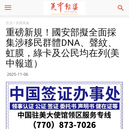
首頁
美國萬象
重磅新規！國安部擬全面採
集涉移民群體DNA、聲紋、
虹膜，綠卡及公民均在列(美
中報道）
2025-11-06